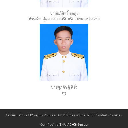
นายอภิสิทธิ์ ขอสุข
หัวหน้ากลุ่มสาระการเรียนรู้ภาษาต่างประเทศ
นายศุภดิษฎ์ ดียิ่ง
ครู
โรงเรียนแร่วิทยา 112 หมู่ 5 ต.บ้านแร่ อ.เขวาสินรินทร์ จ.สุรินทร์ 32000 โทรศัพท์ - โทรสาร -
ขับเคลื่อนโดย
THAI.AC
เข้าระบบ