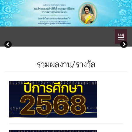
เมนู
รวมผลงาน/รางวัล