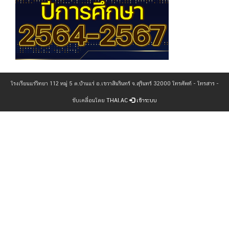
โรงเรียนแร่วิทยา 112 หมู่ 5 ต.บ้านแร่ อ.เขวาสินรินทร์ จ.สุรินทร์ 32000 โทรศัพท์ - โทรสาร -
ขับเคลื่อนโดย
THAI.AC
เข้าระบบ