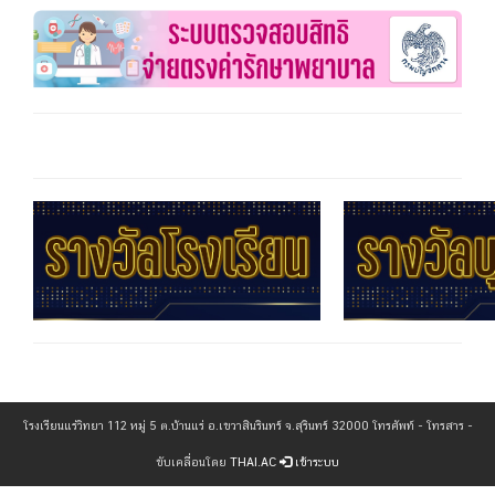
โรงเรียนแร่วิทยา 112 หมู่ 5 ต.บ้านแร่ อ.เขวาสินรินทร์ จ.สุรินทร์ 32000 โทรศัพท์ - โทรสาร -
ขับเคลื่อนโดย
THAI.AC
เข้าระบบ