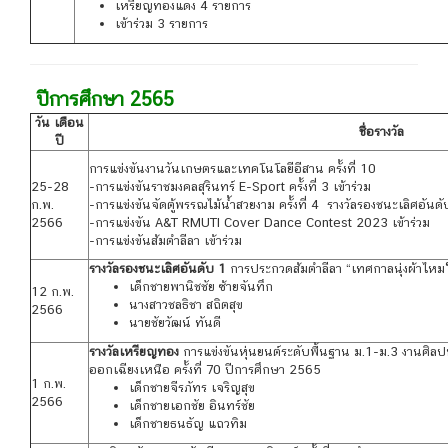
เหรียญทองแดง 4 รายการ
เข้าร่วม 3 รายการ
ปีการศึกษา 2565
วัน เดือน
ชื่อรางวัล
ปี
การแข่งขันงานวันเกษตรและเทคโนโลยีอีสาน ครั้งที่ 10
25-28
-การแข่งขันราชมงคลสุรินทร์ E-Sport ครั้งที่ 3 เข้าร่วม
ก.พ.
-การแข่งขันจัดตู้พรรณไม้น้ำสวยงาม ครั้งที่ 4 รางวัลรองชนะเลิศอัน
2566
-การแข่งขัน A&T RMUTI Cover Dance Contest 2023 เข้าร่วม
-การแข่งขันส้มตำลีลา เข้าร่วม
รางวัลรองชนะเลิศอันดับ 1
การประกวดส้มตำลีลา “เทศกาลนุ่งผ้าไหมใ
เด็กชายพานิชชัย ซ้ายจันทึก
12 ก.พ.
นางสาวชลธิชา สถิตสุข
2566
นายชัยวัฒน์ ทันดี
รางวัลเหรียญทอง
การแข่งขันหุ่นยนต์ระดับพื้นฐาน ม.1-ม.3 งานศิลป
ออกเฉียงเหนือ ครั้งที่ 70 ปีการศึกษา 2565
1 ก.พ.
เด็กชายจีรภัทร เจริญสุข
2566
เด็กชายเอกชัย อินทร์ชัย
เด็กชายธนธัญ แถวทิม