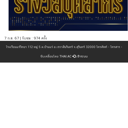
7 ก.ย. 67 | รับชม : 974 ครั้ง
โรงเรียนแร่วิทยา 112 หมู่ 5 ต.บ้านแร่ อ.เขวาสินรินทร์ จ.สุรินทร์ 32000 โทรศัพท์ - โทรสาร -
ขับเคลื่อนโดย
THAI.AC
เข้าระบบ