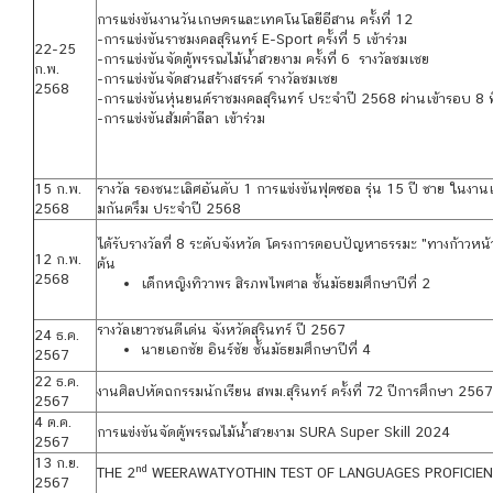
การแข่งขันงานวันเกษตรและเทคโนโลยีอีสาน ครั้งที่ 12
-การแข่งขันราชมงคลสุรินทร์ E-Sport ครั้งที่ 5 เข้าร่วม
22-25
-การแข่งขันจัดตู้พรรณไม้น้ำสวยงาม ครั้งที่ 6 รางวัลชมเชย
ก.พ.
-การแข่งขันจัดสวนสร้างสรรค์ รางวัลชมเชย
2568
-การแข่งขันหุ่นยนต์ราชมงคลสุรินทร์ ประจำปี 2568 ผ่านเข้ารอบ 8 
-การแข่งขันส้มตำลีลา เข้าร่วม
15 ก.พ.
รางวัล รองชนะเลิศอันดับ 1 การแข่งขันฟุตซอล รุ่น 15 ปี ชาย ในงาน
2568
มกันตรึม ประจำปี 2568
ได้รับรางวัลที่ 8 ระดับจังหวัด โครงการตอบปัญหาธรรมะ "ทางก้าวหน้า
12 ก.พ.
ต้น
2568
เด็กหญิงทิวาพร สิรภพไพศาล ชั้นมัธยมศึกษาปีที่ 2
รางวัลเยาวชนดีเด่น จังหวัดสุรินทร์ ปี 2567
24 ธ.ค.
นายเอกชัย อินร์ชัย ชั้นมัธยมศึกษาปีที่ 4
2567
22 ธ.ค.
งานศิลปหัตถกรรมนักเรียน สพม.สุรินทร์ ครั้งที่ 72 ปีการศึกษา 25
2567
4 ต.ค.
การแข่งขันจัดตู้พรรณไม้น้ำสวยงาม SURA Super Skill 2024
2567
13 ก.ย.
nd
THE 2
WEERAWATYOTHIN TEST OF LANGUAGES PROFICIEN
2567