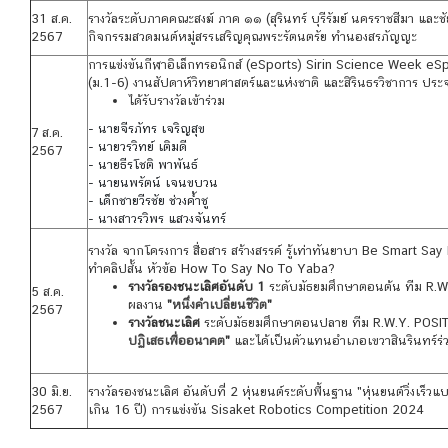
31 ส.ค.
รางวัลระดับภาคคณะสงฆ์ ภาค ๑๑ (สุรินทร์ บุรีรัมย์ นครราชสีมา และชัย
2567
กิจกรรมสวดมนต์หมู่สรรเสริญคุณพระรัตนตรัย ทํานองสรภัญญะ
การแข่งขันกีฬาอิเล็กทรอนิกส์ (eSports) Sirin Science Week eS
(ม.1-6) งานสัปดาห์วิทยาศาสตร์และแห่งชาติ และสิรินธรวิชาการ ปร
ได้รับรางวัลเข้าร่วม
- นายจีรภัทร เจริญสุข
7 ส.ค.
- นายวรวิทย์ เติมดี
2567
- นายธีรโชติ พาพันธ์
- นายนพรัตน์ เจนขบวน
- เด็กชายวีรชัย ช่วงค้ำชู
- นางสาวรวิพร แสวงจันทร์
รางวัล จากโครงการ สื่อสาร สร้างสรรค์ รู้เท่าทันยาบา Be Smart 
ทำคลิปสั้น หัวข้อ How To Say No To Yaba?
รางวัลรองชนะเลิศอันดับ 1
ระดับมัธยมศึกษาตอนต้น ทีม R.
5 ส.ค.
ผลงาน
"
หนึ่งคำเปลี่ยนชีวิต
"
2567
รางวัลชนะเลิศ
ระดับมัธยมศึกษาตอนปลาย ทีม R.W.Y. POSI
ปฏิเสธเพื่ออนาคต
"
และได้เป็นตัวแทนอำเภอเขวาสินรินทร์ร่ว
30 มิ.ย.
รางวัลรองชนะเลิศ อันดับที่ 2 หุ่นยนต์ระดับพื้นฐาน "หุ่นยนต์วิ่งเร็
2567
เกิน 16 ปี) การแข่งขัน Sisaket Robotics Competition 2024