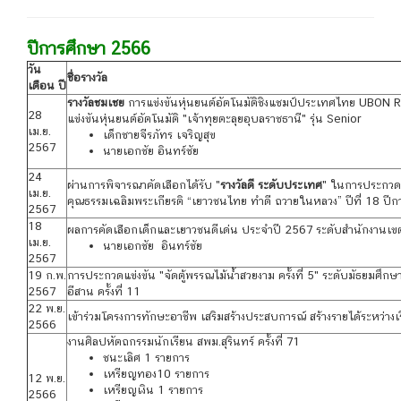
ปีการศึกษา 2566
วัน
ชื่อรางวัล
เดือน ปี
รางวัลชมเชย
การแข่งขันหุ่นยนต์อัตโนมัติชิงแชมป์ประเทศไทย UB
28
แข่งขันหุ่นยนต์อัตโนมัติ "เจ้าทุยตะลุยอุบลราชธานี" รุ่น Senior
เม.ย.
เด็กชายจีรภัทร เจริญสุข
2567
นายเอกชัย อินทร์ชัย
24
ผ่านการพิจารณาคัดเลือกได้รับ "
รางวัลดี ระดับประเทศ
" ในการประกวด
เม.ย.
คุณธรรมเฉลิมพระเกียรติ “เยาวชนไทย ทําดี ถวายในหลวง” ปีที่ 18 ป
2567
18
ผลการคัดเลือกเด็กและเยาวชนดีเด่น ประจำปี 2567 ระดับสำนักงานเขตพื
เม.ย.
นายเอกชัย อินทร์ชัย
2567
19 ก.พ.
การประกวดแข่งขัน "จัดตู้พรรณไม้น้ำสวยงาม ครั้งที่ 5" ระดับมัธยม
2567
อีสาน ครั้งที่ 11
22 พ.ย.
เข้าร่วมโครงการทักษะอาชีพ เสริมสร้างประสบการณ์ สร้างรายได้ระหว่
2566
งานศิลปหัตถกรรมนักเรียน สพม.สุรินทร์ ครั้งที่ 71
ชนะเลิศ 1 รายการ
เหรียญทอง10 รายการ
12 พ.ย.
เหรียญเงิน 1 รายการ
2566